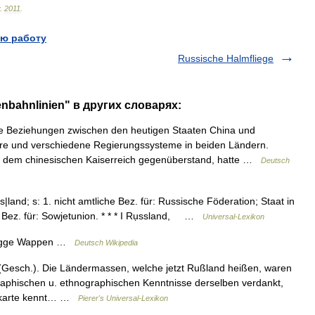
.
2011
.
ю работу
Russische Halmfliege
nbahnlinien" в других словарях:
 Beziehungen zwischen den heutigen Staaten China und
e und verschiedene Regierungssysteme in beiden Ländern.
d dem chinesischen Kaiserreich gegenüberstand, hatte …
Deutsch
|land; s: 1. nicht amtliche Bez. für: Russische Föderation; Staat in
he Bez. für: Sowjetunion. * * * I Rụssland, …
Universal-Lexikon
lagge Wappen …
Deutsch Wikipedia
Gesch.). Die Ländermassen, welche jetzt Rußland heißen, waren
aphischen u. ethnographischen Kenntnisse derselben verdankt,
ltkarte kennt… …
Pierer's Universal-Lexikon