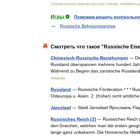
Универсальный
немецко
-
русский
словарь
.
Академик
.
ру
Игры ⚽
Поможем решить контрольну
Russische Befreiungsarmee
Смотреть что такое "Russische Eise
Chinesisch-Russische Beziehungen
— Die
Russland überspannen mehrere hundert Jahr
Während zu Beginn das zaristische Russlan
Wikipedia
Russland
— Russische Förderation * * * Rụss
Osteuropa u. Asien. 2. (früher) nicht amtlic
Jaroslawl
— Stadt Jaroslawl Ярославль F
Russisches Reich [2]
— Russisches Reich (
den Griechen, welchen man die ersten geogr
lange ganz unbekannt. Die Homerische We