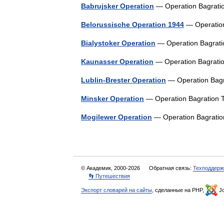
Babrujsker Operation
— Operation Bagratio
Belorussische Operation 1944
— Operation
Bialystoker Operation
— Operation Bagrati
Kaunasser Operation
— Operation Bagratio
Lublin-Brester Operation
— Operation Bagr
Minsker Operation
— Operation Bagration T
Mogilewer Operation
— Operation Bagratio
© Академик, 2000-2026
Обратная связь:
Техподдерж
👣 Путешествия
Экспорт словарей на сайты
, сделанные на PHP,
Jo