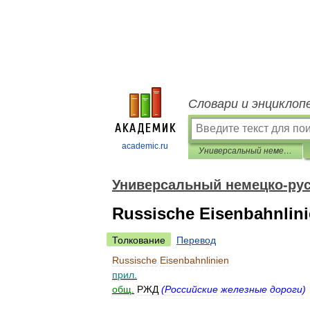
Словари и энциклоп
academic.ru
Универсальный немецко-русский словарь
Универсальный немецко-рус
Russische Eisenbahnlin
Толкование
Перевод
Russische
Eisenbahnlinien
прил
.
общ
.
РЖД
(
Российские
железные
дороги
)