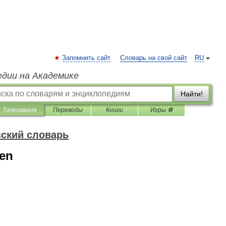
Запомнить сайт
Словарь на свой сайт
RU
едии на Академике
Найти!
Толкования
Переводы
Книги
Игры ⚽
ский словарь
ien